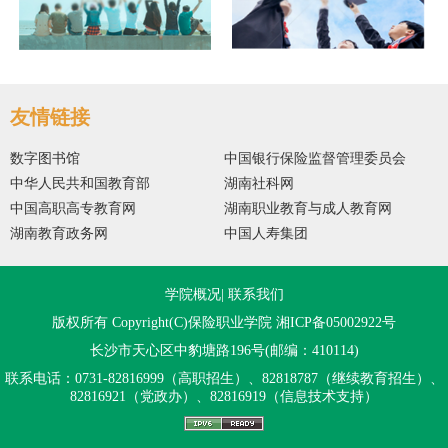
友情链接
数字图书馆
中国银行保险监督管理委员会
中华人民共和国教育部
湖南社科网
中国高职高专教育网
湖南职业教育与成人教育网
湖南教育政务网
中国人寿集团
学院概况
|
联系我们
版权所有 Copyright(C)保险职业学院
湘ICP备05002922号
长沙市天心区中豹塘路196号(邮编：410114)
联系电话：0731-82816999（高职招生）、82818787（继续教育招生）、
82816921（党政办）、82816919（信息技术支持）