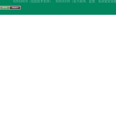
82816919（信息技术支持）、82816105（实习咨询、监督、实训室安全