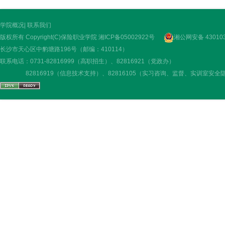
学院概况
|
联系我们
版权所有 Copyright(C)保险职业学院
湘ICP备05002922号
湘公网安备 430103
长沙市天心区中豹塘路196号（邮编：410114）
联系电话：0731-82816999（高职招生）、82816921（党政办）
82816919（信息技术支持）、82816105（实习咨询、监督、实训室安全