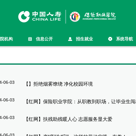
院机构
信息公开
招生就业
系统导航
4-06-03
【
】
拒绝烟雾缭绕 净化校园环境
4-06-03
【
红网
】
保险职业学院：从职教到职场，让毕业生闯
4-06-03
【
红网
】
扶残助残暖人心 志愿服务显大爱
4-06-03