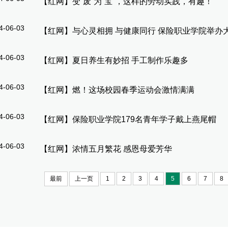
【
红网
】
变“废”为“宝”，这样的劳动实践，有趣！
4-06-03
【
红网
】
与心灵相拥 与健康同行 保险职业学院举办
4-06-03
【
红网
】
夏日养生有妙招 手工制作乐趣多
4-06-03
【
红网
】
燃！这场校园春季运动会激情满满
4-06-03
【
红网
】
保险职业学院179名青年学子戴上燕尾帽
4-06-03
【
红网
】
浓情五月繁花 感恩母爱芳华
最前
上一页
1
2
3
4
5
6
7
8