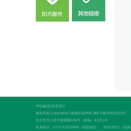
联
电话
监
监督
学院概况
|
联系我们
版权所有 Copyright(C)保险职业学院
湘ICP备05002922号
长沙市天心区中豹塘路196号（邮编：410114）
联系电话：0731-82816999（高职招生）、82816921（党