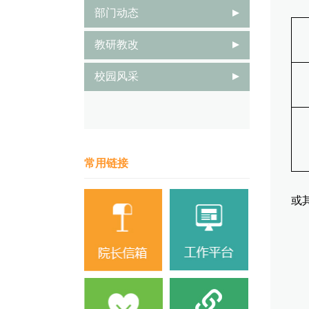
部门动态
教研教改
校园风采
常用链接
上
或
二
招
地