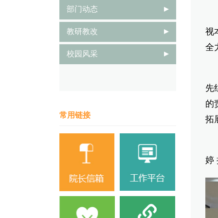
部门动态
周
视
教研教改
全
校园风采
文
先
的
常用链接
拓
本
婷