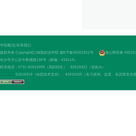
学院概况
|
联系我们
版权所有 Copyright(C)保险职业学院
湘ICP备05002922号
湘公网安备 430103
长沙市天心区中豹塘路196号（邮编：410114）
联系电话：0731-82816999（高职招生）、82816921（党政办）
82816919（信息技术支持）、82816105（实习咨询、监督、实训室安全