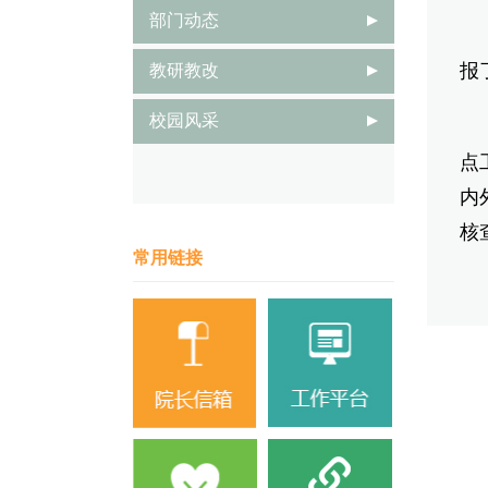
部门动态
会
报
教研教改
校园风采
彭
点
内
核
常用链接