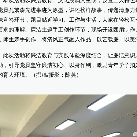
次活动以廉洁教育、文化浸润为主线，设置三大特色环
党员孔繁森先进事迹为原型，讲述榜样故事，传递清廉力
味竞答环节，题目贴近学习、工作与生活，大家在轻松互
要求的理解。廉洁主题手工创作环节，现场开设团扇制作
，师生亲手创作，将清风正气融入作品，以艺载廉、以美
次活动将廉洁教育与实践体验深度结合，让廉洁意识入
动，引导党员坚守廉洁初心、以身作则，激励青年学子扣好
的育人环境。（撰稿/摄影：陈英）