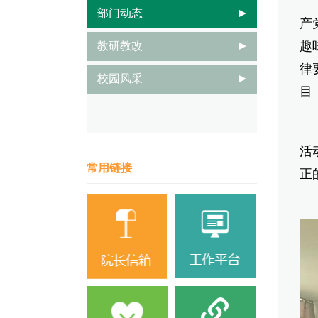
本
部门动态
产
趣
教研教改
律
校园风采
目
此
活
常用链接
正