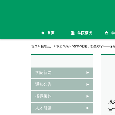
首页
学院概况
学
首页
>
信息公开
>
校园风采
>
“春‘锋’送暖，志愿先行”——
学院新闻
通知公告
为
招标采购
系
人才引进
写