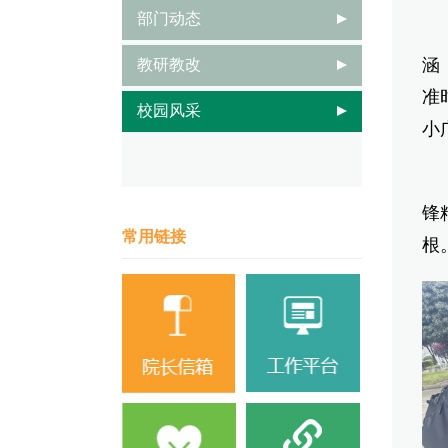
部门动态
活
涵
教研教改
准
校园风采
小
此
锋
常用链接
根