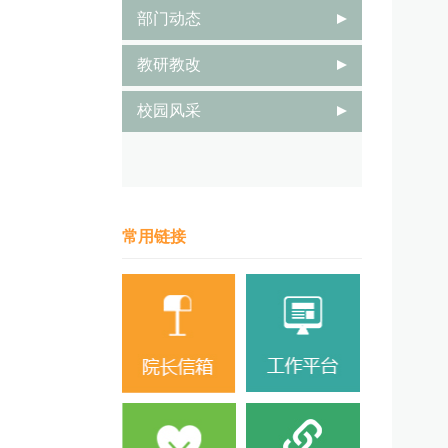
采
部门动态
二
教研教改
到
校园风采
三
常用链接
四
1
名
地
联