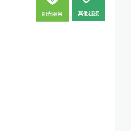
电 
监
监督
2
名
地
联
电 