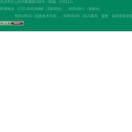
长沙市天心区中豹塘路196号（邮编：410114）
联系电话：0731-82816999（高职招生）、82816921（党政办）
82816919（信息技术支持）、82816105（实习咨询、监督、实训室安全