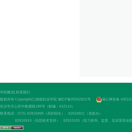
学院概况
|
联系我们
版权所有 Copyright(C)保险职业学院
湘ICP备05002922号
湘公网安备 430103
长沙市天心区中豹塘路196号（邮编：410114）
联系电话：0731-82816999（高职招生）、82816921（党政办）
82816919（信息技术支持）、82816105（实习咨询、监督、实训室安全