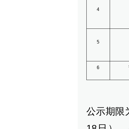
4
5
6
公示期限为
18日）