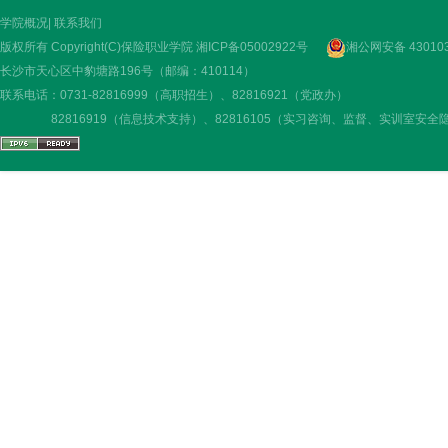
学院概况
|
联系我们
版权所有 Copyright(C)保险职业学院
湘ICP备05002922号
湘公网安备 430103
长沙市天心区中豹塘路196号（邮编：410114）
联系电话：0731-82816999（高职招生）、82816921（党政办）
82816919（信息技术支持）、82816105（实习咨询、监督、实训室安全