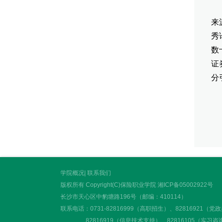
（
来
秀
数
证
分
学院概况
|
联系我们
版权所有 Copyright(C)保险职业学院
湘ICP备05002922号
长沙市天心区中豹塘路196号（邮编：410114）
联系电话：0731-82816999（高职招生）、82816921（党
82816919（信息技术支持）、82816105（实习