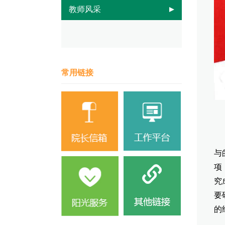
教师风采
常用链接
二
（
与
项
究
要
的