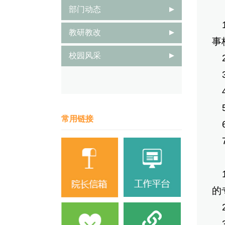
（
部门动态
1
教研教改
事
校园风采
2
3
4
5
常用链接
6
7
（
1
的
2
3