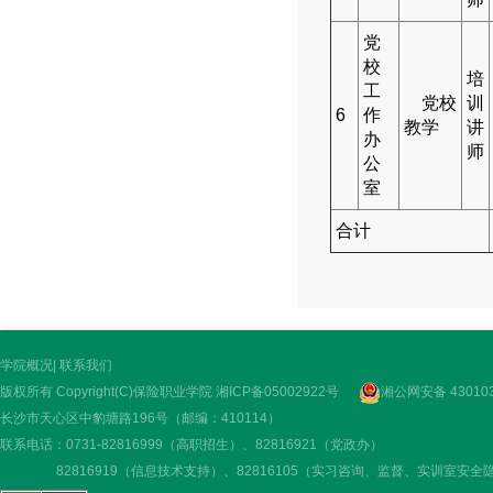
党
校
培
工
党校
训
6
作
教学
讲
办
师
公
室
合计
学院概况
|
联系我们
版权所有 Copyright(C)保险职业学院
湘ICP备05002922号
湘公网安备 430103
长沙市天心区中豹塘路196号（邮编：410114）
联系电话：0731-82816999（高职招生）、82816921（党政办）
82816919（信息技术支持）、82816105（实习咨询、监督、实训室安全