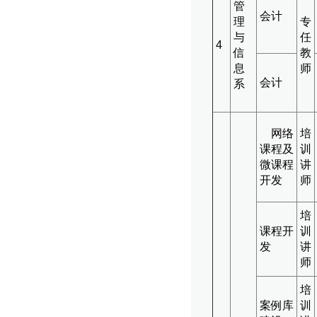
管
会计
理
专
与
任
4
信
教
息
师
会计
系
网络
培
课程及
训
微课程
讲
开发
师
培
课程开
训
发
讲
师
培
案例库
训