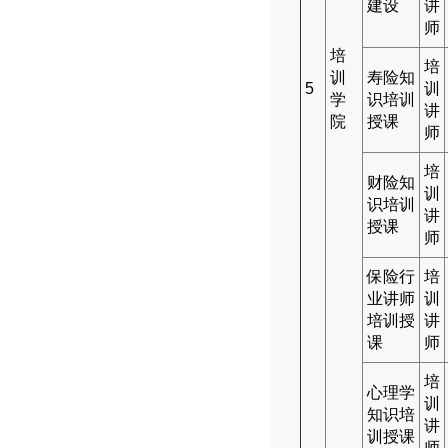
建设
讲
师
培
培
训
寿险知
5
训
学
识培训
讲
院
授课
师
培
财险知
训
识培训
讲
授课
师
保险行
培
业讲师
训
培训授
讲
课
师
培
心理学
训
知识培
讲
训授课
师