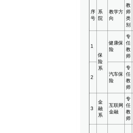
教
序
系
教学方
师
号
院
向
类
别
专
健康保
任
1
险
教
保
师
险
专
系
汽车保
任
2
险
教
师
专
金
互联网
任
3
融
金融
教
系
师